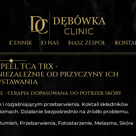
CENNIK
O NAS
NASZ ZESPÓŁ
KONTA
PEEL TCA TRX -
niezależnie od przyczyny ich
stawania
ne –terapia dopasowana do potrzeb skóry
 i rozjaśniającym przebarwienia. Koktail składników
omach. Działanie bezpośrednio na źródło problemu.
Rumień, Przebarwienia, Fotostarzenie, Melasma, Skóra