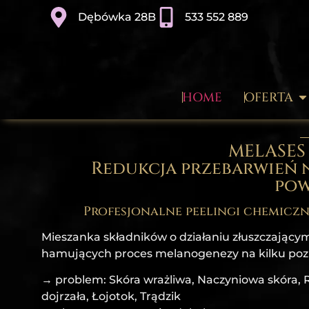
Dębówka 28B
533 552 889
HOME
OFERTA
MELASES 
Redukcja przebarwień 
pow
Profesjonalne peelingi chemicz
Mieszanka składników o działaniu złuszczającym
hamujących proces melanogenezy na kilku pozi
→ problem: Skóra wrażliwa, Naczyniowa skóra, 
dojrzała, Łojotok, Trądzik