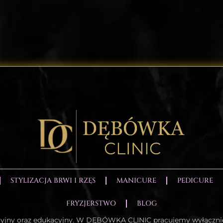
STYLIZACJA BRWI I RZĘS
MANICURE
PEDICURE
FRYZJERSTWO
BLOG
cyjny oraz edukacyjny. W DĘBÓWKA CLINIC pracujemy wyłączni