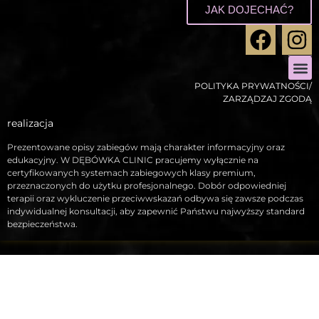
JAK DOJECHAĆ?
POLITYKA PRYWATNOŚCI/
ZABIEGI
ZABIEGI 
STYLIZ
ZARZĄDZAJ ZGODĄ
realizacja
Prezentowane opisy zabiegów mają charakter informacyjny oraz
edukacyjny. W DĘBÓWKA CLINIC pracujemy wyłącznie na
certyfikowanych systemach zabiegowych klasy premium,
przeznaczonych do użytku profesjonalnego. Dobór odpowiedniej
terapii oraz wykluczenie przeciwwskazań odbywa się zawsze podczas
indywidualnej konsultacji, aby zapewnić Państwu najwyższy standard
bezpieczeństwa.