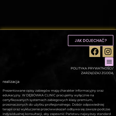
JAK DOJECHAĆ?
POLITYKA PRYWATNOŚCI/
ZABIEGI
ZABIEGI 
STYLIZ
ZARZĄDZAJ ZGODĄ
realizacja
Prezentowane opisy zabiegów mają charakter informacyjny oraz
edukacyjny. W DĘBÓWKA CLINIC pracujemy wyłącznie na
certyfikowanych systemach zabiegowych klasy premium,
przeznaczonych do użytku profesjonalnego. Dobór odpowiedniej
terapii oraz wykluczenie przeciwwskazań odbywa się zawsze podczas
indywidualnej konsultacji, aby zapewnić Państwu najwyższy standard