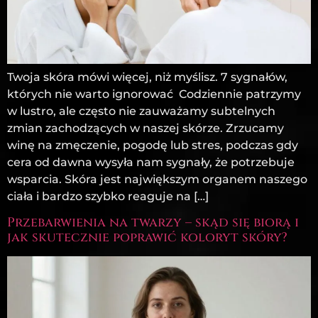
Twoja skóra mówi więcej, niż myślisz. 7 sygnałów,
których nie warto ignorować Codziennie patrzymy
w lustro, ale często nie zauważamy subtelnych
zmian zachodzących w naszej skórze. Zrzucamy
winę na zmęczenie, pogodę lub stres, podczas gdy
cera od dawna wysyła nam sygnały, że potrzebuje
wsparcia. Skóra jest największym organem naszego
ciała i bardzo szybko reaguje na […]
Przebarwienia na twarzy – skąd się biorą i
jak skutecznie poprawić koloryt skóry?