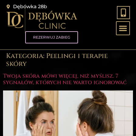
Dębówka 28b
REZERWUJ ZABIEG
Kategoria:
Peelingi i terapie
skóry
Twoja skóra mówi więcej, niż myślisz. 7
sygnałów, których nie warto ignorować